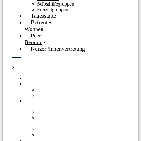
Selbsthilfegruppen
Freizeitgruppen
Tagesstätte
Betreutes
Wohnen
Peer
Beratung
Nutzer*innenvertretung
×
HOME
BERATUNGSSTELLE
BERATUNGSSTELLE
SPENDEN
OFFENE
ANGEBOTE
WOCHENPLAN
BRASSEL
BRASILIKUM
SELBSTHILFEGRUPPEN
FREIZEITGRUPPEN
TAGESSTÄTTE