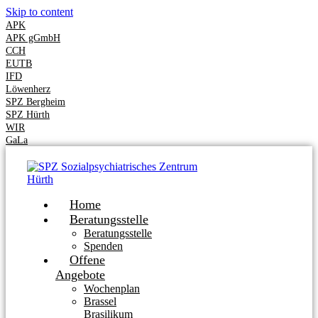
Skip to content
APK
APK gGmbH
CCH
EUTB
IFD
Löwenherz
SPZ Bergheim
SPZ Hürth
WIR
GaLa
Home
Beratungsstelle
Beratungsstelle
Spenden
Offene
Angebote
Wochenplan
Brassel
Brasilikum