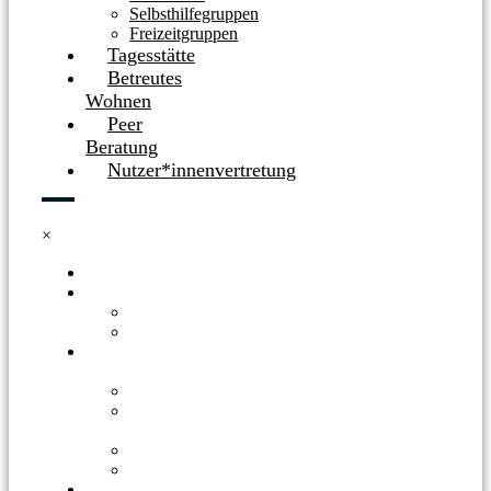
Selbsthilfegruppen
Freizeitgruppen
Tagesstätte
Betreutes
Wohnen
Peer
Beratung
Nutzer*innenvertretung
×
HOME
BERATUNGSSTELLE
BERATUNGSSTELLE
SPENDEN
OFFENE
ANGEBOTE
WOCHENPLAN
BRASSEL
BRASILIKUM
SELBSTHILFEGRUPPEN
FREIZEITGRUPPEN
TAGESSTÄTTE